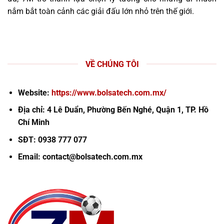
nắm bắt toàn cảnh các giải đấu lớn nhỏ trên thế giới.
VỀ CHÚNG TÔI
Website:
https://www.bolsatech.com.mx/
Địa chỉ: 4 Lê Duẩn, Phường Bến Nghé, Quận 1, TP. Hồ
Chí Minh
SĐT: 0938 777 077
Email:
contact@bolsatech.com.mx