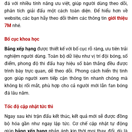
đá với nhiều tính năng ưu việt, giúp người dùng theo dõi,
phân tích giải đấu một cách toàn diện. Để hiểu hơn về
website, các bạn hãy theo dõi thêm các thông tin
giới thiệu
7M
nhé.
Bố cục khoa học
Bảng xếp hạng
được thiết kế với bố cục rõ ràng, ưu tiên trải
nghiệm người dùng. Toàn bộ dữ liệu như vị trí đội bóng, số
điểm, phong độ thi đấu hay hiệu số bàn thắng đều được
trình bày trực quan, dễ theo dõi. Phong cách hiển thị tinh
gọn giúp người xem tiếp cận thông tin nhanh chóng mà
không bị rối mắt, phù hợp cho cả người mới lẫn fan bóng
đá lâu năm.
Tốc độ cập nhật tức thì
Ngay sau khi trận đấu kết thúc, kết quả mới sẽ được đồng
bộ hóa gần như ngay lập tức. Cơ chế cập nhật tự động
giúp
bảng xếp hạng
phản ánh kịp thời mọi thay đổi, dù là