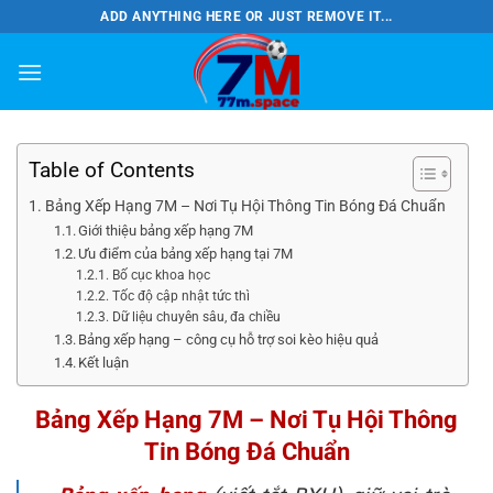
Bỏ
ADD ANYTHING HERE OR JUST REMOVE IT...
qua
nội
dung
Table of Contents
Bảng Xếp Hạng 7M – Nơi Tụ Hội Thông Tin Bóng Đá Chuẩn
Giới thiệu bảng xếp hạng 7M
Ưu điểm của bảng xếp hạng tại 7M
Bố cục khoa học
Tốc độ cập nhật tức thì
Dữ liệu chuyên sâu, đa chiều
Bảng xếp hạng – công cụ hỗ trợ soi kèo hiệu quả
Kết luận
Bảng Xếp Hạng 7M – Nơi Tụ Hội Thông
Tin Bóng Đá Chuẩn