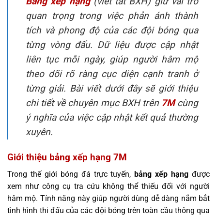
Bảng xếp hạng
(viết tắt BXH) giữ vai trò
quan trọng trong việc phản ánh thành
tích và phong độ của các đội bóng qua
từng vòng đấu. Dữ liệu được cập nhật
liên tục mỗi ngày, giúp người hâm mộ
theo dõi rõ ràng cục diện cạnh tranh ở
từng giải. Bài viết dưới đây sẽ giới thiệu
chi tiết về chuyên mục BXH trên
7M
cùng
ý nghĩa của việc cập nhật kết quả thường
xuyên.
Giới thiệu bảng xếp hạng 7M
Trong thế giới bóng đá trực tuyến,
bảng xếp hạng
được
xem như công cụ tra cứu không thể thiếu đối với người
hâm mộ. Tính năng này giúp người dùng dễ dàng nắm bắt
tình hình thi đấu của các đội bóng trên toàn cầu thông qua