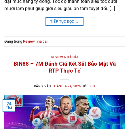
đạt mức hàng tỷ đồng. Tốc độ thanh toán siêu tốc dưới
mười lăm phút giúp giới siêu giàu an tâm tuyệt đối. […]
TIẾP TỤC ĐỌC
→
Đăng trong
Review nhà cái
REVIEW NHÀ CÁI
BIN88 – 7M Đánh Giá Két Sắt Bảo Mật Và
RTP Thực Tế
ĐĂNG VÀO
THÁNG 4 24, 2026
BỞI
SEO
24
Th4