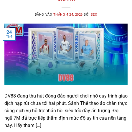
ĐĂNG VÀO
THÁNG 4 24, 2026
BỞI
SEO
24
Th4
DV88 đang thu hút đông đảo người chơi nhờ quy trình giao
dịch nạp rút chưa tới hai phút. Sảnh Thể thao ảo chân thực
cùng dịch vụ hỗ trợ phản hồi siêu tốc đầy ấn tượng. Đội
ngũ 7M đã trực tiếp thẩm định mức độ uy tín của nền tảng
này. Hãy tham […]