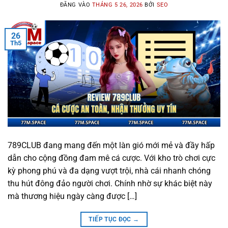
ĐĂNG VÀO
THÁNG 5 26, 2026
BỞI
SEO
26
Th5
789CLUB đang mang đến một làn gió mới mẻ và đầy hấp
dẫn cho cộng đồng đam mê cá cược. Với kho trò chơi cực
kỳ phong phú và đa dạng vượt trội, nhà cái nhanh chóng
thu hút đông đảo người chơi. Chính nhờ sự khác biệt này
mà thương hiệu ngày càng được […]
TIẾP TỤC ĐỌC
→