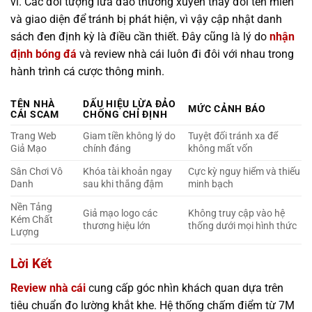
vi. Các đối tượng lừa đảo thường xuyên thay đổi tên miền
và giao diện để tránh bị phát hiện, vì vậy cập nhật danh
sách đen định kỳ là điều cần thiết. Đây cũng là lý do
nhận
định bóng đá
và review nhà cái luôn đi đôi với nhau trong
hành trình cá cược thông minh.
TÊN NHÀ
DẤU HIỆU LỪA ĐẢO
MỨC CẢNH BÁO
CÁI SCAM
CHỐNG CHỈ ĐỊNH
Trang Web
Giam tiền không lý do
Tuyệt đối tránh xa để
Giả Mạo
chính đáng
không mất vốn
Sân Chơi Vô
Khóa tài khoản ngay
Cực kỳ nguy hiểm và thiếu
Danh
sau khi thắng đậm
minh bạch
Nền Tảng
Giả mạo logo các
Không truy cập vào hệ
Kém Chất
thương hiệu lớn
thống dưới mọi hình thức
Lượng
Lời Kết
Review nhà cái
cung cấp góc nhìn khách quan dựa trên
tiêu chuẩn đo lường khắt khe. Hệ thống chấm điểm từ 7M