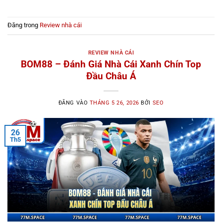
Đăng trong
Review nhà cái
REVIEW NHÀ CÁI
BOM88 – Đánh Giá Nhà Cái Xanh Chín Top
Đầu Châu Á
ĐĂNG VÀO
THÁNG 5 26, 2026
BỞI
SEO
26
Th5