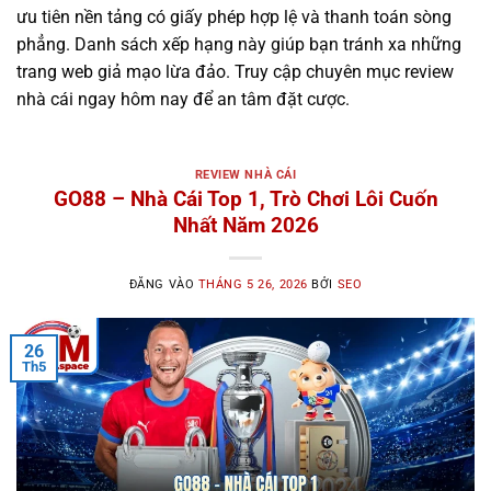
ưu tiên nền tảng có giấy phép hợp lệ và thanh toán sòng
phẳng. Danh sách xếp hạng này giúp bạn tránh xa những
trang web giả mạo lừa đảo. Truy cập chuyên mục review
nhà cái ngay hôm nay để an tâm đặt cược.
REVIEW NHÀ CÁI
GO88 – Nhà Cái Top 1, Trò Chơi Lôi Cuốn
Nhất Năm 2026
ĐĂNG VÀO
THÁNG 5 26, 2026
BỞI
SEO
26
Th5