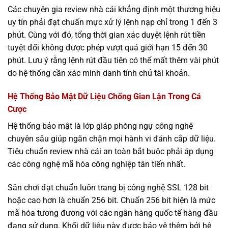
Các chuyên gia review nhà cái khẳng định một thương hiệu
uy tín phải đạt chuẩn mực xử lý lệnh nạp chỉ trong 1 đến 3
phút. Cùng với đó, tổng thời gian xác duyệt lệnh rút tiền
tuyệt đối không được phép vượt quá giới hạn 15 đến 30
phút. Lưu ý rằng lệnh rút đầu tiên có thể mất thêm vài phút
do hệ thống cần xác minh danh tính chủ tài khoản.
Hệ Thống Bảo Mật Dữ Liệu Chống Gian Lận Trong Cá
Cược
Hệ thống bảo mật là lớp giáp phòng ngự công nghệ
chuyên sâu giúp ngăn chặn mọi hành vi đánh cắp dữ liệu.
Tiêu chuẩn review nhà cái an toàn bắt buộc phải áp dụng
các công nghệ mã hóa công nghiệp tân tiến nhất.
Sân chơi đạt chuẩn luôn trang bị công nghệ SSL 128 bit
hoặc cao hơn là chuẩn 256 bit. Chuẩn 256 bit hiện là mức
mã hóa tương đương với các ngân hàng quốc tế hàng đầu
đang sử dụng. Khối dữ liệu này được bảo vệ thêm bởi hệ