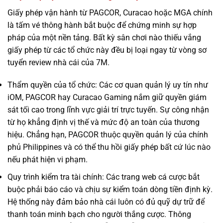
Giấy phép vận hành từ PAGCOR, Curacao hoặc MGA chính
là tấm vé thông hành bắt buộc để chứng minh sự hợp
pháp của một nền tảng. Bất kỳ sân chơi nào thiếu vắng
giấy phép từ các tổ chức này đều bị loại ngay từ vòng sơ
tuyển review nhà cái của 7M.
Thẩm quyền của tổ chức: Các cơ quan quản lý uy tín như
iOM, PAGCOR hay Curacao Gaming nắm giữ quyền giám
sát tối cao trong lĩnh vực giải trí trực tuyến. Sự công nhận
từ họ khẳng định vị thế và mức độ an toàn của thương
hiệu. Chẳng hạn, PAGCOR thuộc quyền quản lý của chính
phủ Philippines và có thể thu hồi giấy phép bất cứ lúc nào
nếu phát hiện vi phạm.
Quy trình kiểm tra tài chính: Các trang web cá cược bắt
buộc phải báo cáo và chịu sự kiểm toán dòng tiền định kỳ.
Hệ thống này đảm bảo nhà cái luôn có đủ quỹ dự trữ để
thanh toán minh bạch cho người thắng cược. Thông