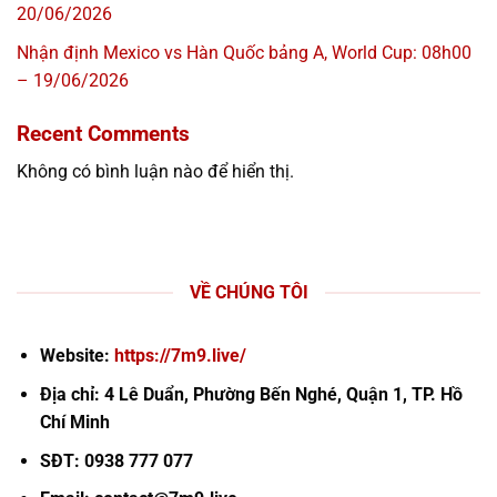
20/06/2026
Nhận định Mexico vs Hàn Quốc bảng A, World Cup: 08h00
– 19/06/2026
Recent Comments
Không có bình luận nào để hiển thị.
VỀ CHÚNG TÔI
Website:
https://7m9.live/
Địa chỉ: 4 Lê Duẩn, Phường Bến Nghé, Quận 1, TP. Hồ
Chí Minh
SĐT: 0938 777 077