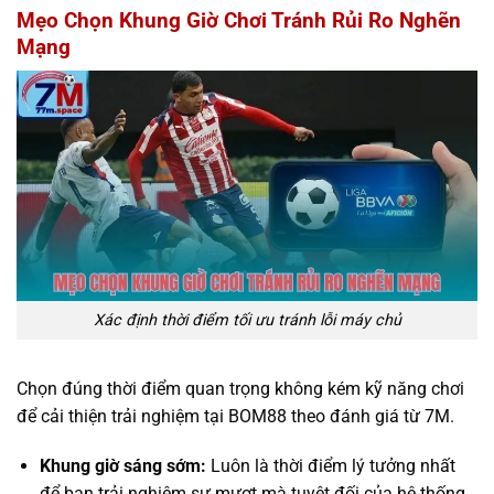
Mẹo Chọn Khung Giờ Chơi Tránh Rủi Ro Nghẽn
Mạng
Xác định thời điểm tối ưu tránh lỗi máy chủ
Chọn đúng thời điểm quan trọng không kém kỹ năng chơi
để cải thiện trải nghiệm tại BOM88 theo đánh giá từ 7M.
Khung giờ sáng sớm:
Luôn là thời điểm lý tưởng nhất
để bạn trải nghiệm sự mượt mà tuyệt đối của hệ thống