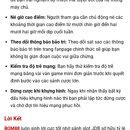
máy chủ.
Né giờ cao điểm:
Người tham gia cần chủ động né các
khoảng thời gian cao điểm từ mười chín giờ đến hai
mươi hai giờ mỗi dịp cuối tuần.
Theo dõi thông báo bảo trì:
Theo dõi sát sao các thông
báo bảo trì trên trang fanpage chính thức sẽ giúp bạn
không bị gián đoạn cuộc vui giữa chừng.
Kiểm tra độ trễ mạng:
Bạn hãy thử kiểm tra độ trễ
mạng bằng vài ván game mini đơn giản trước khi quyết
định bước vào các sảnh cược lớn.
Dừng cược khi khựng hình:
Ngay khi nhận thấy bất kỳ
dấu hiệu khựng hình nào thì bạn phải lập tức dừng cược
và chờ đợi tín hiệu mạng phục hồi.
Lời Kết
BOM88
luôn sinh lời cực tốt nhờ sảnh slot JDB sở hữu tỷ lệ