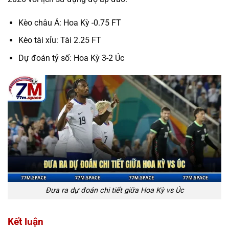
Kèo châu Á: Hoa Kỳ -0.75 FT
Kèo tài xỉu: Tài 2.25 FT
Dự đoán tỷ số: Hoa Kỳ 3-2 Úc
Đưa ra dự đoán chi tiết giữa Hoa Kỳ vs Úc
Kết luận