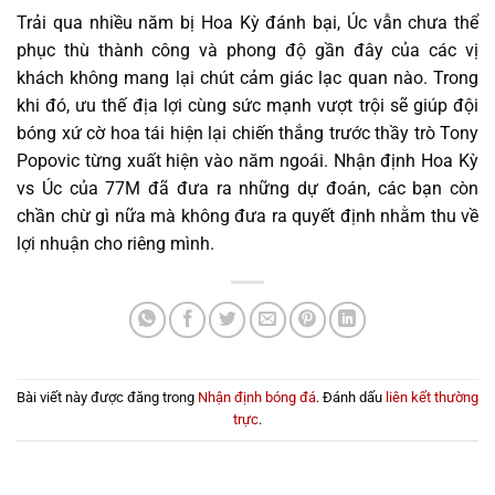
Trải qua nhiều năm bị Hoa Kỳ đánh bại, Úc vẫn chưa thể
phục thù thành công và phong độ gần đây của các vị
khách không mang lại chút cảm giác lạc quan nào. Trong
khi đó, ưu thế địa lợi cùng sức mạnh vượt trội sẽ giúp đội
bóng xứ cờ hoa tái hiện lại chiến thắng trước thầy trò Tony
Popovic từng xuất hiện vào năm ngoái. Nhận định Hoa Kỳ
vs Úc của 77M đã đưa ra những dự đoán, các bạn còn
chần chừ gì nữa mà không đưa ra quyết định nhằm thu về
lợi nhuận cho riêng mình.
Bài viết này được đăng trong
Nhận định bóng đá
. Đánh dấu
liên kết thường
trực
.