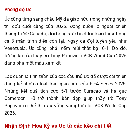
Phong độ Úc
Úc cũng từng sang châu Mỹ đá giao hữu trong những ngày
thi đấu cuối cùng của 2025. Đáng buồn là ngoài chiến
thắng trước Canada, đội bóng xứ chuột túi toàn thua trong
cả 3 màn trình diễn còn lại. Ngay cả đội tuyển yếu như
Venezuela, Úc cũng phải nếm mùi thất bại 0-1. Do đó,
tương lai của thầy trò Tony Popovic ở VCK World Cup 2026
đang phủ một màu xám xịt.
Lạc quan là tinh thần của các cầu thủ Úc đã được cải thiện
đáng kể nhờ có loạt trận giao hữu của FIFA Series 2026.
Những kết quả tích cực 5-1 trước Curacao và hạ gục
Cameroon 1-0 trở thành bàn đạp giúp thầy trò Tony
Popovic có thể thi đấu vững vàng hơn tại VCK World Cup
2026.
Nhận Định Hoa Kỳ vs Úc từ các kèo chi tiết