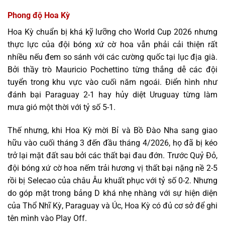
Phong độ Hoa Kỳ
Hoa Kỳ chuẩn bị khá kỹ lưỡng cho World Cup 2026 nhưng
thực lực của đội bóng xứ cờ hoa vẫn phải cải thiện rất
nhiều nếu đem so sánh với các cường quốc tại lục địa già.
Bởi thầy trò Mauricio Pochettino từng thắng dễ các đội
tuyển trong khu vực vào cuối năm ngoái. Điển hình như
đánh bại Paraguay 2-1 hay hủy diệt Uruguay từng làm
mưa gió một thời với tỷ số 5-1.
Thế nhưng, khi Hoa Kỳ mời Bỉ và Bồ Đào Nha sang giao
hữu vào cuối tháng 3 đến đầu tháng 4/2026, họ đã bị kéo
trở lại mặt đất sau bởi các thất bại đau đớn. Trước Quỷ Đỏ,
đội bóng xứ cờ hoa nếm trải hương vị thất bại nặng nề 2-5
rồi bị Selecao của châu Âu khuất phục với tỷ số 0-2. Nhưng
do góp mặt trong bảng D khá nhẹ nhàng với sự hiện diện
của Thổ Nhĩ Kỳ, Paraguay và Úc, Hoa Kỳ có đủ cơ sở để ghi
tên mình vào Play Off.