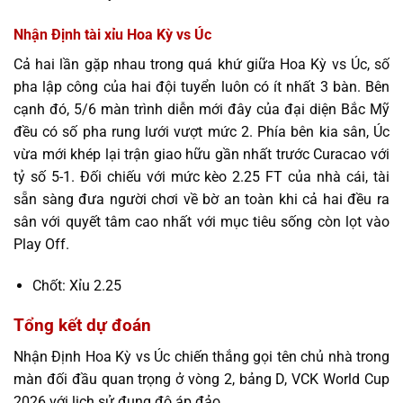
Nhận Định tài xỉu Hoa Kỳ vs Úc
Cả hai lần gặp nhau trong quá khứ giữa Hoa Kỳ vs Úc, số
pha lập công của hai đội tuyển luôn có ít nhất 3 bàn. Bên
cạnh đó, 5/6 màn trình diễn mới đây của đại diện Bắc Mỹ
đều có số pha rung lưới vượt mức 2. Phía bên kia sân, Úc
vừa mới khép lại trận giao hữu gần nhất trước Curacao với
tỷ số 5-1. Đối chiếu với mức kèo 2.25 FT của nhà cái, tài
sẵn sàng đưa người chơi về bờ an toàn khi cả hai đều ra
sân với quyết tâm cao nhất với mục tiêu sống còn lọt vào
Play Off.
Chốt: Xỉu 2.25
Tổng kết dự đoán
Nhận Định Hoa Kỳ vs Úc chiến thắng gọi tên chủ nhà trong
màn đối đầu quan trọng ở vòng 2, bảng D, VCK World Cup
2026 với lịch sử đụng độ áp đảo.