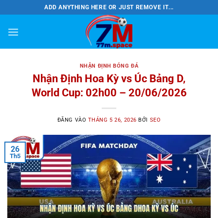
Bỏ
ADD ANYTHING HERE OR JUST REMOVE IT...
qua
nội
dung
NHẬN ĐỊNH BÓNG ĐÁ
Nhận Định Hoa Kỳ vs Úc Bảng D,
World Cup: 02h00 – 20/06/2026
ĐĂNG VÀO
THÁNG 5 26, 2026
BỞI
SEO
26
Th5