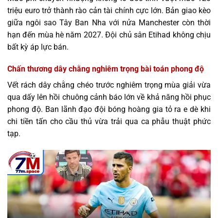
triệu euro trở thành rào cản tài chính cực lớn. Bản giao kèo
giữa ngôi sao Tây Ban Nha với nửa Manchester còn thời
hạn đến mùa hè năm 2027. Đội chủ sân Etihad không chịu
bất kỳ áp lực bán.
Chấn thương dây chằng nghiêm trọng bài toán phong độ
Vết rách dây chằng chéo trước nghiêm trọng mùa giải vừa
qua dấy lên hồi chuông cảnh báo lớn về khả năng hồi phục
phong độ. Ban lãnh đạo đội bóng hoàng gia tỏ ra e dè khi
chi tiền tấn cho cầu thủ vừa trải qua ca phẫu thuật phức
tạp.