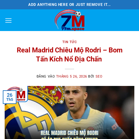
Bỏ
ADD ANYTHING HERE OR JUST REMOVE IT...
qua
nội
dung
TIN TỨC
Real Madrid Chiêu Mộ Rodri – Bom
Tấn Kích Nổ Địa Chấn
ĐĂNG VÀO
THÁNG 5 26, 2026
BỞI
SEO
26
Th5