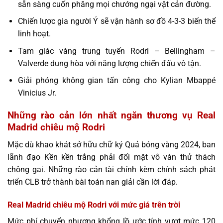
sẵn sàng cuốn phăng mọi chướng ngại vật cản đường.
Chiến lược gia người Ý sẽ vận hành sơ đồ 4-3-3 biến thể
linh hoạt.
Tam giác vàng trung tuyến Rodri – Bellingham –
Valverde dung hòa với năng lượng chiến đấu vô tận.
Giải phóng không gian tấn công cho Kylian Mbappé
Vinicius Jr.
Những rào cản lớn nhất ngăn thương vụ Real
Madrid chiêu mộ Rodri
Mặc dù khao khát sở hữu chữ ký Quả bóng vàng 2024, ban
lãnh đạo Kền kền trắng phải đối mặt vô vàn thử thách
chông gai. Những rào cản tài chính kèm chính sách phát
triển CLB trở thành bài toán nan giải cần lời đáp.
Real Madrid chiêu mộ Rodri với mức giá trên trời
Mức phí chuyển nhượng khổng lồ ước tính vượt mức 120