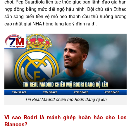
chơi. Pep Guardiola liên tục thúc giục ban lãnh đạo gia hạn
hợp đồng bằng mức đãi ngộ hậu hĩnh. Đội chủ sân Etihad
sẵn sàng biến tiền vệ mỏ neo thành cầu thủ hưởng lương
cao nhất giải NHA hòng lung lạc ý định ra đi.
Tin Real Madrid chiêu mộ Rodri đang rộ lên
Vì sao Rodri là mảnh ghép hoàn hảo cho Los
Blancos?