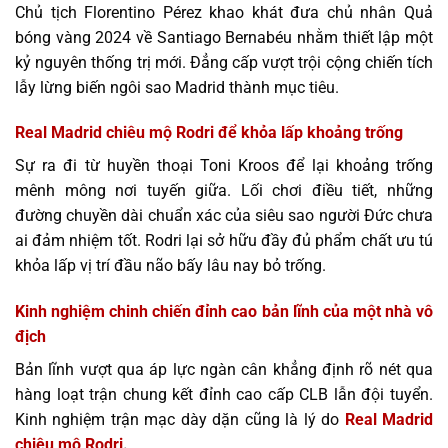
Chủ tịch Florentino Pérez khao khát đưa chủ nhân Quả
bóng vàng 2024 về Santiago Bernabéu nhằm thiết lập một
kỷ nguyên thống trị mới. Đẳng cấp vượt trội cộng chiến tích
lẫy lừng biến ngôi sao Madrid thành mục tiêu.
Real Madrid chiêu mộ Rodri để khỏa lấp khoảng trống
Sự ra đi từ huyền thoại Toni Kroos để lại khoảng trống
mênh mông nơi tuyến giữa. Lối chơi điều tiết, những
đường chuyền dài chuẩn xác của siêu sao người Đức chưa
ai đảm nhiệm tốt. Rodri lại sở hữu đầy đủ phẩm chất ưu tú
khỏa lấp vị trí đầu não bấy lâu nay bỏ trống.
Kinh nghiệm chinh chiến đỉnh cao bản lĩnh của một nhà vô
địch
Bản lĩnh vượt qua áp lực ngàn cân khẳng định rõ nét qua
hàng loạt trận chung kết đỉnh cao cấp CLB lẫn đội tuyển.
Kinh nghiệm trận mạc dày dặn cũng là lý do
Real Madrid
chiêu mộ Rodri
.