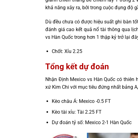
khả năng xảy ra, bởi trong cuộc đụng độ g
Dù đều chưa có được hiệu suất ghi bàn tố
đánh giá cao kết quả nổ tài thông qua lịc
vs Hàn Quốc trong hơn 1 thập kỷ trở lại đâ
Chốt: Xỉu 2.25
Tổng kết dự đoán
Nhận Định Mexico vs Hàn Quốc có thiên h
xứ Kim Chi với mục tiêu đứng nhất bảng A
Kèo châu Á: Mexico -0.5 FT
Kèo tài xỉu: Tài 2.25 FT
Dự đoán tỷ số: Mexico 2-1 Hàn Quốc