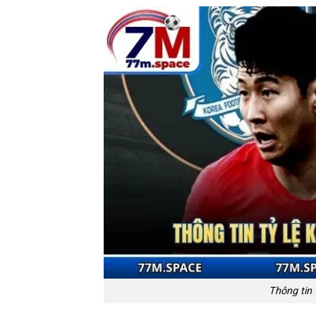
Thông tin 