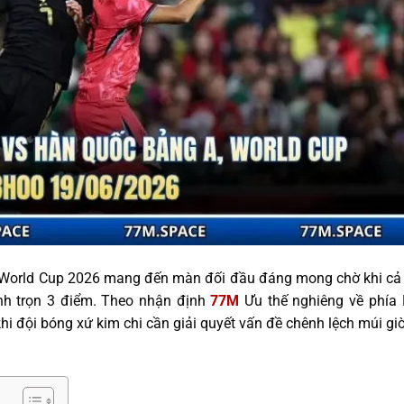
 World Cup 2026 mang đến màn đối đầu đáng mong chờ khi cả
ành trọn 3 điểm. Theo nhận định
77M
Ưu thế nghiêng về phía 
khi đội bóng xứ kim chi cần giải quyết vấn đề chênh lệch múi gi