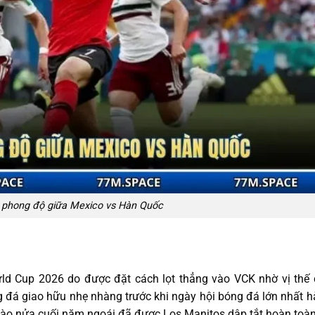
 phong độ giữa Mexico vs Hàn Quốc
rld Cup 2026 do được đặt cách lọt thẳng vào VCK nhờ vị thế
ng đá giao hữu nhẹ nhàng trước khi ngày hội bóng đá lớn nhất 
g vào nửa cuối năm ngoái đã được Los Manitos dập tắt hoàn toà