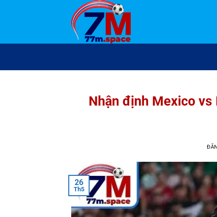
Bỏ
qua
nội
dung
Nhận định Mexico vs 
ĐĂ
26
Th5