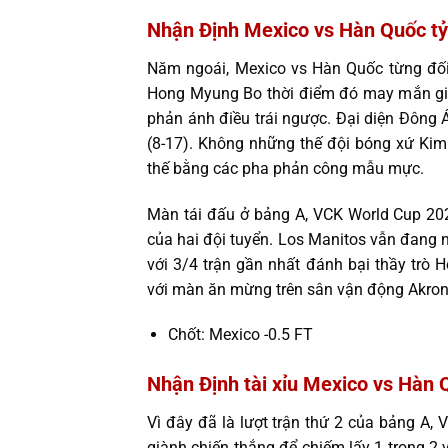
Nhận Định Mexico vs Hàn Quốc tỷ
Năm ngoái, Mexico vs Hàn Quốc từng đối 
Hong Myung Bo thời điểm đó may mắn già
phản ánh điều trái ngược. Đại diện Đông 
(8-17). Không những thế đội bóng xứ Kim 
thế bằng các pha phản công mẫu mực.
Màn tái đấu ở bảng A, VCK World Cup 202
của hai đội tuyển. Los Manitos vẫn đang nằ
với 3/4 trận gần nhất đánh bại thầy trò
với màn ăn mừng trên sân vận động Akron
Chốt: Mexico -0.5 FT
Nhận Định tài xỉu Mexico vs Hàn 
Vì đây đã là lượt trận thứ 2 của bảng 
giành chiến thắng để chiếm lấy 1 trong 2 v