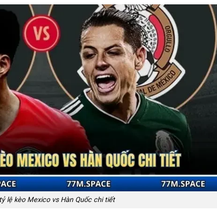
tỷ lệ kèo Mexico vs Hàn Quốc chi tiết