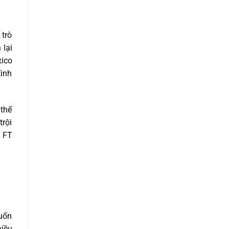
 trò
 lại
xico
tình
 thế
trội
5 FT
muốn
hiều