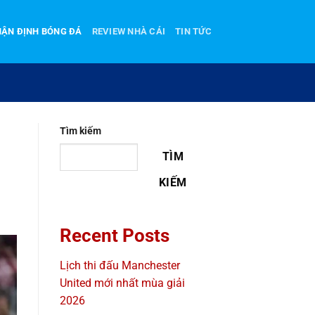
ẬN ĐỊNH BÓNG ĐÁ
REVIEW NHÀ CÁI
TIN TỨC
Tìm kiếm
TÌM
KIẾM
Recent Posts
Lịch thi đấu Manchester
United mới nhất mùa giải
2026