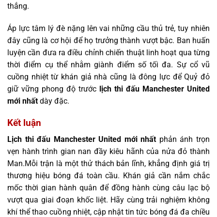
thắng.
Áp lực tâm lý đè nặng lên vai những cầu thủ trẻ, tuy nhiên
đây cũng là cơ hội để họ trưởng thành vượt bậc. Ban huấn
luyện cần đưa ra điều chỉnh chiến thuật linh hoạt qua từng
thời điểm cụ thể nhằm giành điểm số tối đa. Sự cổ vũ
cuồng nhiệt từ khán giả nhà cũng là đông lực để Quỷ đỏ
giữ vững phong độ trước
lịch thi đấu Manchester United
mới nhất
dày đặc.
Kết luận
Lịch thi đấu Manchester United mới nhất
phản ánh trọn
vẹn hành trình gian nan đầy kiêu hãnh của nửa đỏ thành
Man.Mỗi trận là một thử thách bản lĩnh, khẳng định giá trị
thương hiệu bóng đá toàn cầu. Khán giả cần nắm chắc
mốc thời gian hành quân để đồng hành cùng câu lạc bộ
vượt qua giai đoạn khốc liệt. Hãy cùng trải nghiệm không
khí thể thao cuồng nhiệt, cập nhật tin tức bóng đá đa chiều