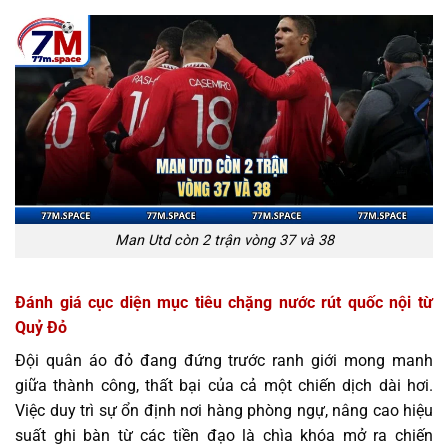
Man Utd còn 2 trận vòng 37 và 38
Đánh giá cục diện mục tiêu chặng nước rút quốc nội từ
Quỷ Đỏ
Đội quân áo đỏ đang đứng trước ranh giới mong manh
giữa thành công, thất bại của cả một chiến dịch dài hơi.
Việc duy trì sự ổn định nơi hàng phòng ngự, nâng cao hiệu
suất ghi bàn từ các tiền đạo là chìa khóa mở ra chiến