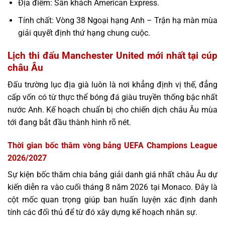
Địa điểm: Sân khách American Express.
Tính chất: Vòng 38 Ngoại hạng Anh – Trận hạ màn mùa
giải quyết định thứ hạng chung cuộc.
Lịch thi đấu Manchester United mới nhất tại cúp
châu Âu
Đấu trường lục địa già luôn là nơi khẳng định vị thế, đẳng
cấp vốn có từ thực thể bóng đá giàu truyền thống bậc nhất
nước Anh. Kế hoạch chuẩn bị cho chiến dịch châu Âu mùa
tới đang bắt đầu thành hình rõ nét.
Thời gian bốc thăm vòng bảng UEFA Champions League
2026/2027
Sự kiện bốc thăm chia bảng giải danh giá nhất châu Âu dự
kiến diễn ra vào cuối tháng 8 năm 2026 tại Monaco. Đây là
cột mốc quan trọng giúp ban huấn luyện xác định danh
tính các đối thủ để từ đó xây dựng kế hoạch nhân sự.