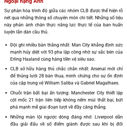
Ngoại hạng Anh
Sự phân hóa trình độ giữa các nhóm CLB được thể hiện rõ
nét qua những thông số chuyên môn chi tiết. Những số liệu
này phản ánh chân thực năng lực thực tế của ban huấn
luyện lẫn dàn cầu thủ.
Đội ghi nhiều bàn thắng nhất: Man City khẳng định sức
mạnh hủy diệt với 93 pha lập công nhờ sự sắc bén của
Erling Haaland cùng hàng tiền vệ siêu sao.
CLB sở hữu hàng thủ chắc chắn nhất: Arsenal mới chỉ
để thủng lưới 28 bàn thua, minh chứng cho sự ổn định
của cặp trung vệ William Saliba và Gabriel Magalhaes.
Chuỗi trận bất bại ấn tượng: Manchester City thiết lập
cột mốc 21 trận liên tiếp không nếm mùi thất bại, bứt
phá mạnh mẽ giai đoạn lượt về đầy căng thẳng.
Những màn lội ngược dòng đáng nhớ: Liverpool dẫn
đầu giải đấu về số điểm giành được sau khi bị đối