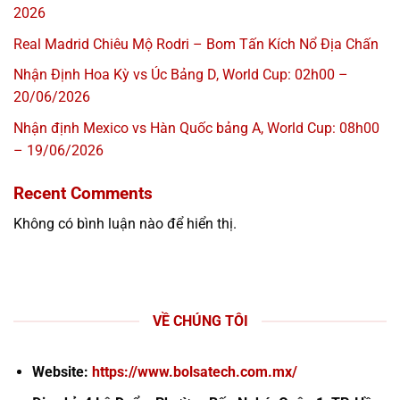
2026
Real Madrid Chiêu Mộ Rodri – Bom Tấn Kích Nổ Địa Chấn
Nhận Định Hoa Kỳ vs Úc Bảng D, World Cup: 02h00 –
20/06/2026
Nhận định Mexico vs Hàn Quốc bảng A, World Cup: 08h00
– 19/06/2026
Recent Comments
Không có bình luận nào để hiển thị.
VỀ CHÚNG TÔI
Website:
https://www.bolsatech.com.mx/