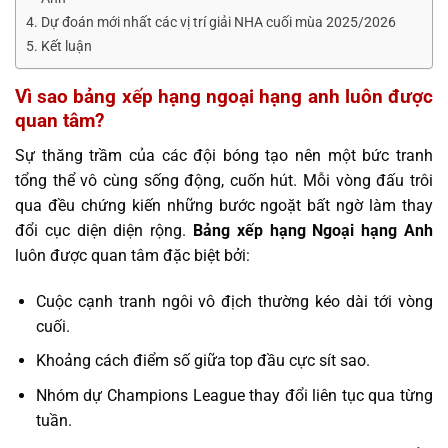
Dự đoán mới nhất các vị trí giải NHA cuối mùa 2025/2026
Kết luận
Vì sao bảng xếp hạng ngoại hạng anh luôn được
quan tâm?
Sự thăng trầm của các đội bóng tạo nên một bức tranh
tổng thể vô cùng sống động, cuốn hút. Mỗi vòng đấu trôi
qua đều chứng kiến những bước ngoặt bất ngờ làm thay
đổi cục diện diện rộng.
Bảng xếp hạng Ngoại hạng Anh
luôn được quan tâm đặc biệt bởi:
Cuộc cạnh tranh ngôi vô địch thường kéo dài tới vòng
cuối.
Khoảng cách điểm số giữa top đầu cực sít sao.
Nhóm dự Champions League thay đổi liên tục qua từng
tuần.