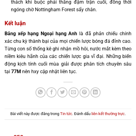
thách khi buộc phải thắng đậm trận cuối, đồng thời
ngóng chờ Nottingham Forest sẩy chân.
Kết luận
Bảng xếp hạng Ngoại hạng Anh
là đã phản chiếu chính
xác chu kỳ thành bại của mọi chiến lược bóng đá đỉnh cao.
Từng con số thống kê ghi nhận mồ hôi, nước mắt kèm theo
niềm kiêu hãnh của các chiến lược gia vĩ đại. Những biến
động kịch tính cuối mùa giải được phân tích chuyên sâu
tại
77M
nên hxy cập nhật liên tục.
Bài viết này được đăng trong
Tin tức
. Đánh dấu
liên kết thường trực
.