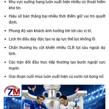
Khu vực xuống hạng luôn xuất hiện nhiều cú thoát hiểm
khó tin.
Hiệu số bàn thắng bại nhiều thời điểm giữ vai trò quyết
định.
Phong độ sân khách ảnh hưởng lớn tới các vị trí.
Lịch thi đấu dày đặc tạo ra áp lực thể lực khổng lồ.
Chấn thương trụ cột khiến nhiều CLB tụt sâu ngoài dự
tính.
Các trận đối đầu trực tiếp thường tạo bước ngoặt cực
mạnh.
Giai đoạn cuối mùa luôn xuất hiện cú nước rút bùng nổ.