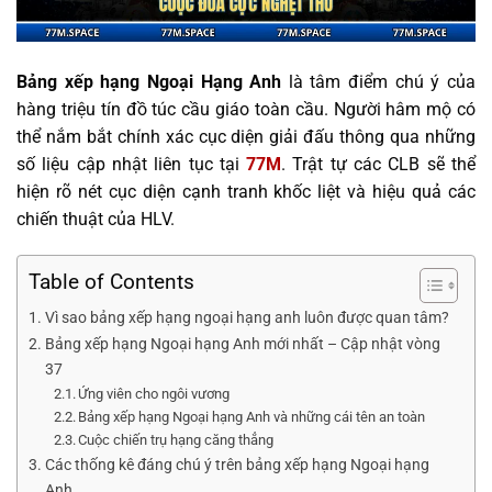
Bảng xếp hạng Ngoại Hạng Anh
là tâm điểm chú ý của
hàng triệu tín đồ túc cầu giáo toàn cầu. Người hâm mộ có
thể nắm bắt chính xác cục diện giải đấu thông qua những
số liệu cập nhật liên tục tại
77M
. Trật tự các CLB sẽ thể
hiện rõ nét cục diện cạnh tranh khốc liệt và hiệu quả các
chiến thuật của HLV.
Table of Contents
Vì sao bảng xếp hạng ngoại hạng anh luôn được quan tâm?
Bảng xếp hạng Ngoại hạng Anh mới nhất – Cập nhật vòng
37
Ứng viên cho ngôi vương
Bảng xếp hạng Ngoại hạng Anh và những cái tên an toàn
Cuộc chiến trụ hạng căng thẳng
Các thống kê đáng chú ý trên bảng xếp hạng Ngoại hạng
Anh