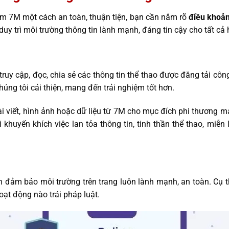
m 7M một cách an toàn, thuận tiện, bạn cần nắm rõ
điều khoản
uy trì môi trường thông tin lành mạnh, đáng tin cậy cho tất cả h
truy cập, đọc, chia sẻ các thông tin thể thao được đăng tải côn
húng tôi cải thiện, mang đến trải nghiệm tốt hơn.
i viết, hình ảnh hoặc dữ liệu từ 7M cho mục đích phi thương mạ
i khuyến khích việc lan tỏa thông tin, tinh thần thể thao, miễn 
n đảm bảo môi trường trên trang luôn lành mạnh, an toàn. Cụ t
oạt động nào trái pháp luật.