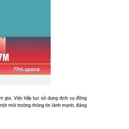
m gia. Việc tiếp tục sử dụng dịch vụ đồng
 một môi trường thông tin lành mạnh, đáng