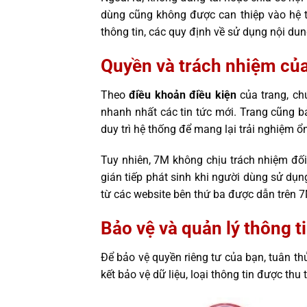
dùng cũng không được can thiệp vào hệ t
thông tin, các quy định về sử dụng nội dun
Quyền và trách nhiệm của
Theo
điều khoản điều kiện
của trang, ch
nhanh nhất các tin tức mới. Trang cũng bả
duy trì hệ thống để mang lại trải nghiệm ổn
Tuy nhiên, 7M không chịu trách nhiệm đối v
gián tiếp phát sinh khi người dùng sử dụng
từ các website bên thứ ba được dẫn trên 
Bảo vệ và quản lý thông t
Để bảo vệ quyền riêng tư của bạn, tuân t
kết bảo vệ dữ liệu, loại thông tin được thu 