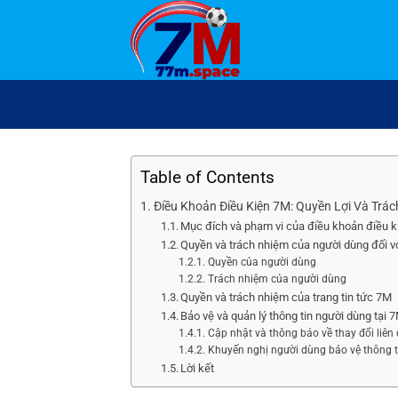
Bỏ
qua
nội
dung
Table of Contents
Điều Khoản Điều Kiện 7M: Quyền Lợi Và Trá
Mục đích và phạm vi của điều khoản điều k
Quyền và trách nhiệm của người dùng đối với
Quyền của người dùng
Trách nhiệm của người dùng
Quyền và trách nhiệm của trang tin tức 7M
Bảo vệ và quản lý thông tin người dùng tại 
Cập nhật và thông báo về thay đổi liên 
Khuyến nghị người dùng bảo vệ thông t
Lời kết