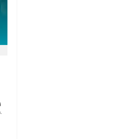
i
.
u