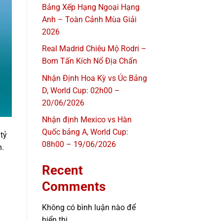
Bảng Xếp Hạng Ngoại Hạng
Anh – Toàn Cảnh Mùa Giải
2026
Real Madrid Chiêu Mộ Rodri –
Bom Tấn Kích Nổ Địa Chấn
Nhận Định Hoa Kỳ vs Úc Bảng
D, World Cup: 02h00 –
20/06/2026
Nhận định Mexico vs Hàn
Quốc bảng A, World Cup:
tỷ
08h00 – 19/06/2026
n.
Recent
Comments
Không có bình luận nào để
hiển thị.