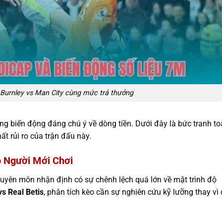
 Burnley vs Man City cùng mức trả thưởng
ng biến động đáng chú ý về dòng tiền. Dưới đây là bức tranh t
ất rủi ro của trận đấu này.
 Người Mới Chơi
huyên môn nhận định có sự chênh lệch quá lớn về mặt trình độ
vs Real Betis
, phân tích kèo cần sự nghiên cứu kỹ lưỡng thay vì 