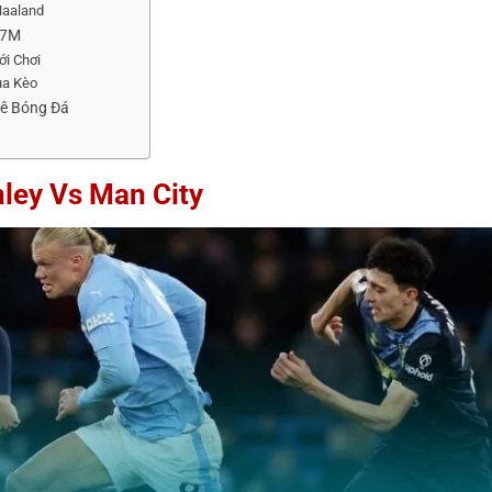
Haaland
 7M
i Chơi
ua Kèo
ê Bóng Đá
ley Vs Man City