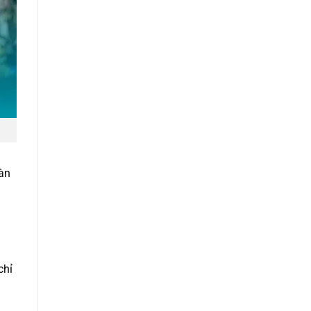
oàn
chỉ