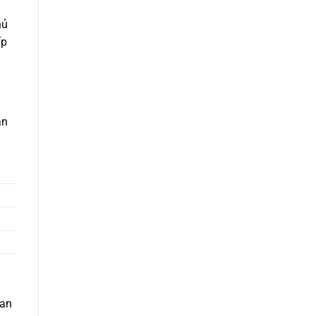
hủ
ấp
ần
Man