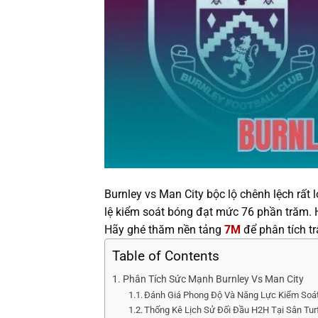
Burnley vs Man City bộc lộ chênh lệch rất 
lệ kiểm soát bóng đạt mức 76 phần trăm. Họ
Hãy ghé thăm nền tảng
7M
để phân tích t
Table of Contents
Phân Tích Sức Mạnh Burnley Vs Man City
Đánh Giá Phong Độ Và Năng Lực Kiểm Soát 
Thống Kê Lịch Sử Đối Đầu H2H Tại Sân Tur