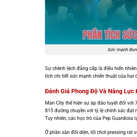
Sức mạnh Burnl
Sự chênh lệch đẳng cấp là điều hiển nhiên.
tích chi tiết sức mạnh chiến thuật của hai
Đánh Giá Phong Độ Và Năng Lực K
Man City thể hiện sự áp đảo tuyệt đối với 
815 đường chuyền với tỷ lệ chính xác đạt
Tuy nhiên, các học trò của Pep Guardiola lạ
Ở phần sân đối diện, lối chơi pressing rát