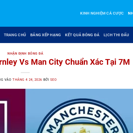
KINH NGHIỆM CÁ CƯỢC
NH
TRANG CHỦ
BẢNG XẾP HẠNG
KẾT QUẢ BÓNG ĐÁ
LỊCH THI ĐẤU
NHẬN ĐỊNH BÓNG ĐÁ
rnley Vs Man City Chuẩn Xác Tại 7M
NG VÀO
THÁNG 4 24, 2026
BỞI
SEO