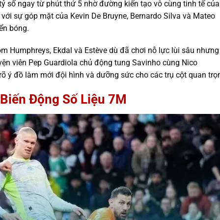
tỷ số ngay từ phút thứ 5 nhờ đường kiến tạo vô cùng tinh tế của
với sự góp mặt của Kevin De Bruyne, Bernardo Silva và Mateo
yển bóng.
ồm Humphreys, Ekdal và Estève dù đã chơi nỗ lực lùi sâu nhưng
uyện viên Pep Guardiola chủ động tung Savinho cùng Nico
rõ ý đồ làm mới đội hình và dưỡng sức cho các trụ cột quan trọ
 Biến Động Số Liệu 7M