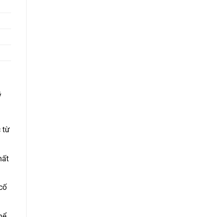
ý
 từ
mất
cố
hể