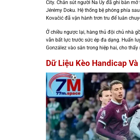
City. Chân sút người Na Uy đã ghi bàn mở 
Jérémy Doku. Hệ thống bệ phóng phía sau 
Kovačić đã vận hành trơn tru để luân chu
Ở chiều ngược lại, hàng thủ đội chủ nhà g
vẫn bất lực trước sức ép đa dạng. Huấn l
González vào sân trong hiệp hai, cho thấy 
Dữ Liệu Kèo Handicap Và