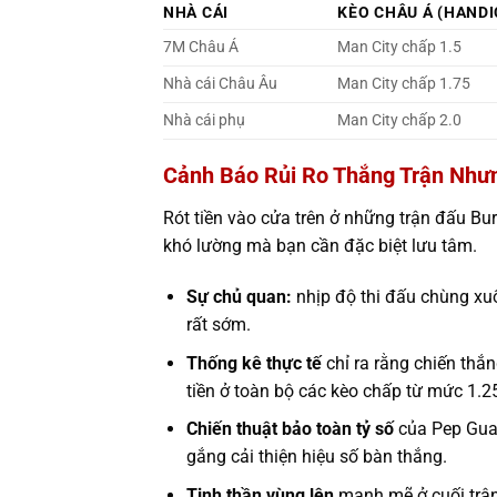
NHÀ CÁI
KÈO CHÂU Á (HANDI
7M Châu Á
Man City chấp 1.5
Nhà cái Châu Âu
Man City chấp 1.75
Nhà cái phụ
Man City chấp 2.0
Cảnh Báo Rủi Ro Thắng Trận Như
Rót tiền vào cửa trên ở những trận đấu Bu
khó lường mà bạn cần đặc biệt lưu tâm.
Sự chủ quan:
nhịp độ thi đấu chùng xu
rất sớm.
Thống kê thực tế
chỉ ra rằng chiến thắ
tiền ở toàn bộ các kèo chấp từ mức 1.25 
Chiến thuật bảo toàn tỷ số
của Pep Guard
gắng cải thiện hiệu số bàn thắng.
Tinh thần vùng lên
mạnh mẽ ở cuối trận