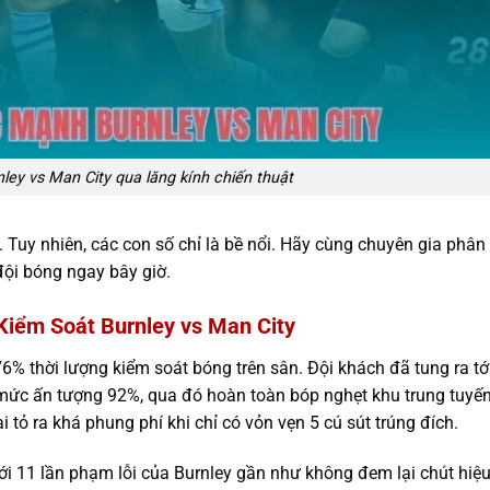
ey vs Man City qua lăng kính chiến thuật
 Tuy nhiên, các con số chỉ là bề nổi. Hãy cùng chuyên gia phân
 đội bóng ngay bây giờ.
iểm Soát Burnley vs Man City
76% thời lượng kiểm soát bóng trên sân. Đội khách đã tung ra tớ
 mức ấn tượng 92%, qua đó hoàn toàn bóp nghẹt khu trung tuyến
i tỏ ra khá phung phí khi chỉ có vỏn vẹn 5 cú sút trúng đích.
 với 11 lần phạm lỗi của Burnley gần như không đem lại chút hiệ