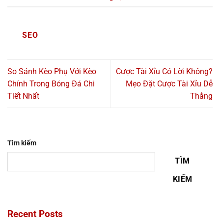
SEO
So Sánh Kèo Phụ Với Kèo
Cược Tài Xỉu Có Lời Không?
Chính Trong Bóng Đá Chi
Mẹo Đặt Cược Tài Xỉu Dễ
Tiết Nhất
Thắng
Tìm kiếm
TÌM
KIẾM
Recent Posts