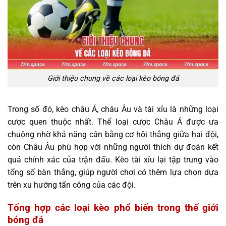
Giới thiệu chung về các loại kèo bóng đá
Trong số đó, kèo châu Á, châu Âu và tài xỉu là những loại
cược quen thuộc nhất. Thể loại cược Châu Á được ưa
chuộng nhờ khả năng cân bằng cơ hội thắng giữa hai đội,
còn Châu Âu phù hợp với những người thích dự đoán kết
quả chính xác của trận đấu. Kèo tài xỉu lại tập trung vào
tổng số bàn thắng, giúp người chơi có thêm lựa chọn dựa
trên xu hướng tấn công của các đội.
Tổng hợp các loại kèo phổ biến trong thế giới
bóng đá