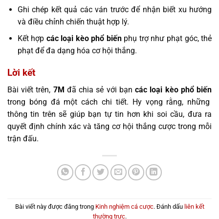
Ghi chép kết quả các ván trước để nhận biết xu hướng
và điều chỉnh chiến thuật hợp lý.
Kết hợp
các loại kèo phổ biến
phụ trợ như phạt góc, thẻ
phạt để đa dạng hóa cơ hội thắng.
Lời kết
Bài viết trên,
7M
đã chia sẻ với bạn
các loại kèo phổ biến
trong bóng đá một cách chi tiết. Hy vọng rằng, những
thông tin trên sẽ giúp bạn tự tin hơn khi soi cầu, đưa ra
quyết định chính xác và tăng cơ hội thắng cược trong mỗi
trận đấu.
Bài viết này được đăng trong
Kinh nghiệm cá cược
. Đánh dấu
liên kết
thường trực
.