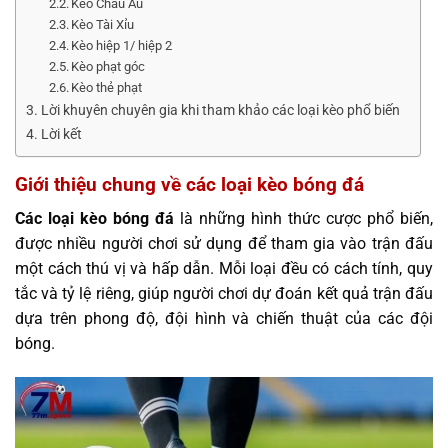
Kèo Châu Âu
Kèo Tài Xỉu
Kèo hiệp 1/ hiệp 2
Kèo phạt góc
Kèo thẻ phạt
Lời khuyên chuyên gia khi tham khảo các loại kèo phổ biến
Lời kết
Giới thiệu chung về các loại kèo bóng đá
Các loại kèo bóng đá
là những hình thức cược phổ biến,
được nhiều người chơi sử dụng để tham gia vào trận đấu
một cách thú vị và hấp dẫn. Mỗi loại đều có cách tính, quy
tắc và tỷ lệ riêng, giúp người chơi dự đoán kết quả trận đấu
dựa trên phong độ, đội hình và chiến thuật của các đội
bóng.