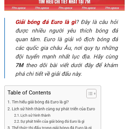
Giải bóng đá Euro là gì
? Đây là câu hỏi
được nhiều người yêu thích bóng đá
quan tâm. Euro là giải vô địch bóng đá
các quốc gia châu Âu, nơi quy tụ những
đội tuyển mạnh nhất lục địa. Hãy cùng
7M
theo dõi bài viết dưới đây để khám
phá chi tiết về giải đấu này.
Table of Contents
Tìm hiểu giải bóng đá Euro là gì?
Lịch sử hình thành cùng sự phát triển của Euro
Lịch sử hình thành
Sự phát triển của giải bóng đá Euro là gì
Thể thức thi đấu trong giải bóng đá Euro là gì