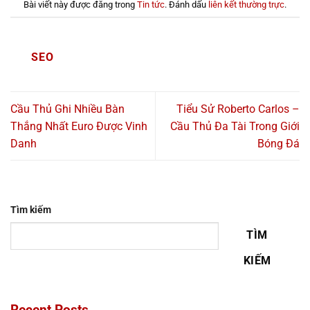
Bài viết này được đăng trong
Tin tức
. Đánh dấu
liên kết thường trực
.
SEO
Cầu Thủ Ghi Nhiều Bàn
Tiểu Sử Roberto Carlos –
Thắng Nhất Euro Được Vinh
Cầu Thủ Đa Tài Trong Giới
Danh
Bóng Đá
Tìm kiếm
TÌM
KIẾM
Recent Posts