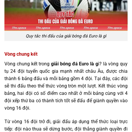
Quy tắc thi đấu của giải bóng đá Euro là gì
Vòng chung kết
Vòng chung kết trong
giải bóng đá Euro là g
ì? là vòng quy
tụ 24 đội tuyển quốc gia mạnh nhất châu Âu, được chia
thành 6 bảng đấu và mỗi bảng gồm 4 đội. Tại đây, các đội
sẽ thi đấu theo thể thức vòng tròn một lượt. Kết thúc vòng
bảng, hai đội có số điểm cao nhất ở mỗi bảng cùng với 4
đội xếp thứ ba có thành tích tốt sẽ đấu để giành quyền vào
vòng 16 đội.
Từ vòng 16 đội trở đi, giải đấu áp dụng thể thức loại trực
tiếp: đội nào thua sẽ dừng bước, đội thắng giành quyền đi