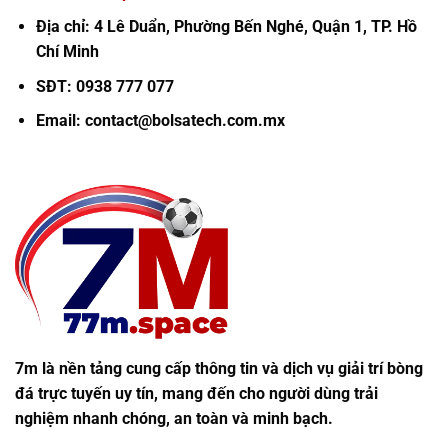
Địa chỉ: 4 Lê Duẩn, Phường Bến Nghé, Quận 1, TP. Hồ
Chí Minh
SĐT: 0938 777 077
Email:
contact@bolsatech.com.mx
7m là nền tảng cung cấp thông tin và dịch vụ giải trí bòng
đá trực tuyến uy tín, mang đến cho người dùng trải
nghiệm nhanh chóng, an toàn và minh bạch.