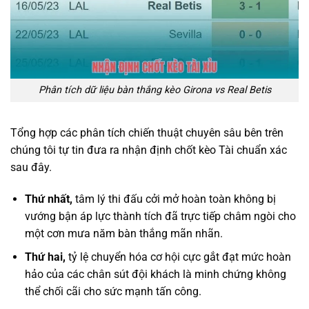
Phân tích dữ liệu bàn thắng kèo Girona vs Real Betis
Tổng hợp các phân tích chiến thuật chuyên sâu bên trên
chúng tôi tự tin đưa ra nhận định chốt kèo Tài chuẩn xác
sau đây.
Thứ nhất,
tâm lý thi đấu cởi mở hoàn toàn không bị
vướng bận áp lực thành tích đã trực tiếp châm ngòi cho
một cơn mưa năm bàn thắng mãn nhãn.
Thứ hai,
tỷ lệ chuyển hóa cơ hội cực gắt đạt mức hoàn
hảo của các chân sút đội khách là minh chứng không
thể chối cãi cho sức mạnh tấn công.