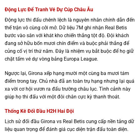
Động Lực Để Tranh Vé Dự Cúp Châu Âu
Động lực thi đấu chênh lệch là nguyên nhân chính dẫn đến
thế trận vô cùng cởi mở. Dữ liệu 7M ghi nhận Real Betis
bước vào sân với khát kho chiến thắng tột độ. Đội khách
đang sở hữu bốn mươi chín điểm và buộc phải thắng để
củng cố vị trí thứ năm. Đây là nhiệm vụ bắt buộc để họ giữ
chặt tấm vé dự vòng bảng Europa League.
Ngược lại, Girona xếp hạng mười một cùng ba mươi tám
điểm trong tay. Chủ nhà đã an toàn trụ hạng nhưng lại quá
xa vời cơ hội vươn ra đấu trường châu lục. Tình cảnh này
giúp họ thi đấu với một đôi chân cực kỳ thanh thoát.
Thống Kê Đối Đầu H2H Hai Đội
Lịch sử đối đầu Girona vs Real Betis cung cấp nền tảng dữ
liệu quan trọng để đánh giá cục diện trận đấu toàn diện.