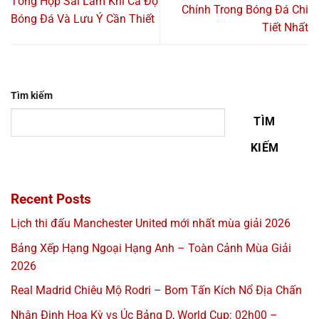
Tổng Hợp Sai Lầm Khi Cá Độ
Chính Trong Bóng Đá Chi
Bóng Đá Và Lưu Ý Cần Thiết
Tiết Nhất
Tìm kiếm
TÌM
KIẾM
Recent Posts
Lịch thi đấu Manchester United mới nhất mùa giải 2026
Bảng Xếp Hạng Ngoại Hạng Anh – Toàn Cảnh Mùa Giải
2026
Real Madrid Chiêu Mộ Rodri – Bom Tấn Kích Nổ Địa Chấn
Nhận Định Hoa Kỳ vs Úc Bảng D, World Cup: 02h00 –