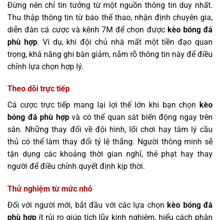
Đừng nên chỉ tin tưởng từ một nguồn thông tin duy nhất.
Thu thập thông tin từ báo thể thao, nhận định chuyên gia,
diễn đàn cá cược và kênh 7M để chọn được
kèo bóng đá
phù hợp
. Ví dụ, khi đội chủ nhà mất một tiền đạo quan
trọng, khả năng ghi bàn giảm, nắm rõ thông tin này để điều
chỉnh lựa chọn hợp lý.
Theo dõi trực tiếp
Cá cược trực tiếp mang lại lợi thế lớn khi bạn chọn
kèo
bóng đá phù hợp
và có thể quan sát biến động ngay trên
sân. Những thay đổi về đội hình, lối chơi hay tâm lý cầu
thủ có thể làm thay đổi tỷ lệ thắng. Người thông minh sẽ
tận dụng các khoảng thời gian nghỉ, thẻ phạt hay thay
người để điều chỉnh quyết định kịp thời.
Thử nghiệm từ mức nhỏ
Đối với người mới, bắt đầu với các lựa chọn
kèo bóng đá
phù hợp
ít rủi ro giúp tích lũy kinh nghiệm, hiểu cách phân