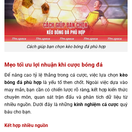
Cách giúp bạn chọn kèo bóng đá phù hợp
Mẹo tối ưu lợi nhuận khi cược bóng đá
Để nâng cao tỷ lệ thắng trong cá cược, việc lựa chọn
kèo
bóng đá phù hợp
là yếu tố then chốt. Ngoài việc dựa vào
may mắn, bạn cần có chiến lược rõ ràng, kết hợp kiến thức
chuyên môn, quan sát trận đấu và phân tích dữ liệu từ
nhiều nguồn. Dưới đây là những
kinh nghiệm cá cược
quý
báu cho bạn.
Kết hợp nhiều nguồn