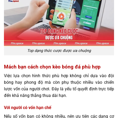
Top dạng thức cược được ưa chuộng
Mách bạn cách chọn kèo bóng đá phù hợp
Việc lựa chọn hình thức phù hợp không chỉ dựa vào đội
bóng hay phong độ mà còn phụ thuộc nhiều vào chiến
lược vốn của người chơi. Đây là yếu tố quyết định trực tiếp
đến khả năng thắng thua dài hạn.
Với người có vốn hạn chế
Nếu số vốn bạn có không nhiều, nên ưu tiên các dạng cơ