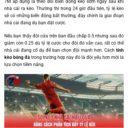
7M áp dụng là theo dõi biến động kèo sớm ngay sau khi
nhà cái ra kèo. Thường thì trong 24 giờ đầu tiên, tỷ lệ kèo
sẽ có những biến động bất thường, đây chính là giai đoạn
nhà cái đang dụ bạn đặt cược.
Nếu bạn thấy đội cửa trên ban đầu chấp 0.5 nhưng sau đó
giảm còn 0.25 dù tỷ lệ cược cho đội đó vẫn cao, rất có thể
nhà cái đang cố dụ để bạn chọn đội mạnh hơn. Cách
tính
kèo bóng đá
trong trường hợp này đó là đội yếu hơn mới là
lựa chọn tiềm năng.