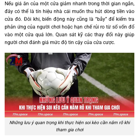
Nếu giá ăn của một cửa giảm nhanh trong thời gian ngắn,
đây có thể là tín hiệu nhà cái muốn thu hút dòng tiền vào
cửa đó. Đôi khi, biến động này cũng là “bẫy” để kiểm tra
phản ứng của người chơi hoặc hạn chế rủi ro từ số vốn đổ
vào một cửa quá lớn. Quan sát kỹ các thay đổi này giúp
người chơi đánh giá mức độ tin cậy của cửa cược.
Những lưu ý quan trọng khi thực hiện soi kèo cần nắm rõ khi
tham gia chơi