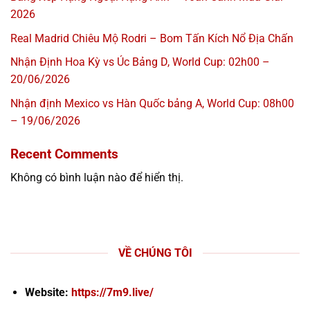
2026
Real Madrid Chiêu Mộ Rodri – Bom Tấn Kích Nổ Địa Chấn
Nhận Định Hoa Kỳ vs Úc Bảng D, World Cup: 02h00 –
20/06/2026
Nhận định Mexico vs Hàn Quốc bảng A, World Cup: 08h00
– 19/06/2026
Recent Comments
Không có bình luận nào để hiển thị.
VỀ CHÚNG TÔI
Website:
https://7m9.live/