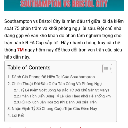
Southampton vs Bristol City là màn đấu trí giữa lối đá kiểm
soát 75 phần trăm và khối phòng ngự lùi sâu. Đội chủ nhà
đang gặp vô vàn khó khăn do phân tâm nghiêm trọng cho
trận bán kết FA Cup sắp tới. Hãy nhanh chóng truy cập hệ
thống
7M
ngay hôm nay để theo dõi trọn vẹn trận cầu siêu
hấp dẫn này.
Table of Contents
Đánh Giá Phong Độ Hiện Tại Của Southampton
Chiến Thuật Đối Đầu Giữa Tấn Công Và Phòng Ngự
Tỷ Lệ Kiểm Soát Bóng Áp Đảo Từ Đội Chủ Sân St Marys
Phân Tích Biến Động Tỷ Lệ Kèo Theo Khối Hệ Thống 7m
Rủi Ro Kịch Bản Hòa 2-2 Khi Đánh Đội Cửa Trên
Nhận Định Tỷ Số Chung Cuộc Trận Cầu Đêm Nay
Lời Kết