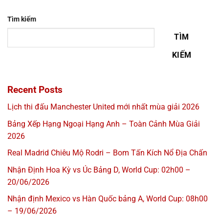
Tìm kiếm
TÌM
KIẾM
Recent Posts
Lịch thi đấu Manchester United mới nhất mùa giải 2026
Bảng Xếp Hạng Ngoại Hạng Anh – Toàn Cảnh Mùa Giải
2026
Real Madrid Chiêu Mộ Rodri – Bom Tấn Kích Nổ Địa Chấn
Nhận Định Hoa Kỳ vs Úc Bảng D, World Cup: 02h00 –
20/06/2026
Nhận định Mexico vs Hàn Quốc bảng A, World Cup: 08h00
– 19/06/2026