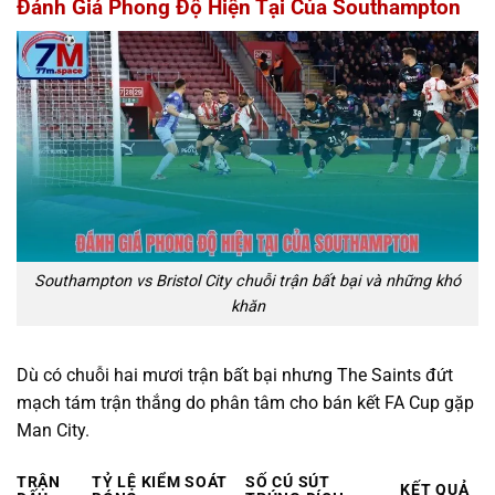
Đánh Giá Phong Độ Hiện Tại Của Southampton
Southampton vs Bristol City chuỗi trận bất bại và những khó
khăn
Dù có chuỗi hai mươi trận bất bại nhưng The Saints đứt
mạch tám trận thắng do phân tâm cho bán kết FA Cup gặp
Man City.
TRẬN
TỶ LỆ KIỂM SOÁT
SỐ CÚ SÚT
KẾT QUẢ