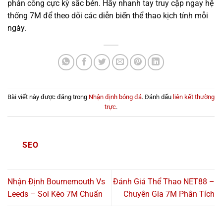
phản công cực kỳ sắc bén. Hãy nhanh tay truy cập ngay hệ
thống 7M để theo dõi các diễn biến thể thao kịch tính mỗi
ngày.
Bài viết này được đăng trong
Nhận định bóng đá
. Đánh dấu
liên kết thường
trực
.
SEO
Nhận Định Bournemouth Vs
Đánh Giá Thể Thao NET88 –
Leeds – Soi Kèo 7M Chuẩn
Chuyên Gia 7M Phân Tích