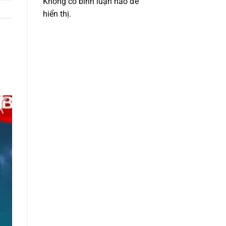
Không có bình luận nào để
hiển thị.