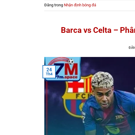
Đăng trong
Nhận định bóng đá
Barca vs Celta – Phâ
ĐĂ
24
Th4