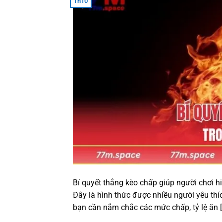
Th10
Bí quyết thắng kèo chấp giúp người chơi h
Đây là hình thức được nhiều người yêu th
bạn cần nắm chắc các mức chấp, tỷ lệ ăn 