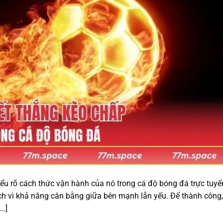
iểu rõ cách thức vận hành của nó trong cá độ bóng đá trực tuyế
ích vì khả năng cân bằng giữa bên mạnh lẫn yếu. Để thành công,
[…]