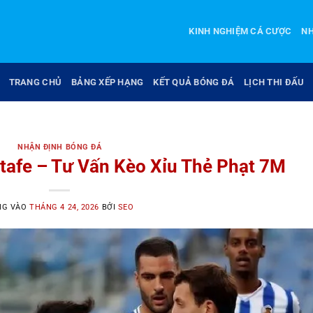
KINH NGHIỆM CÁ CƯỢC
NH
TRANG CHỦ
BẢNG XẾP HẠNG
KẾT QUẢ BÓNG ĐÁ
LỊCH THI ĐẤU
NHẬN ĐỊNH BÓNG ĐÁ
tafe – Tư Vấn Kèo Xỉu Thẻ Phạt 7M
NG VÀO
THÁNG 4 24, 2026
BỞI
SEO