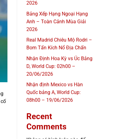
2026
Bảng Xếp Hạng Ngoại Hạng
Anh – Toàn Cảnh Mùa Giải
2026
Real Madrid Chiêu Mộ Rodri –
Bom Tấn Kích Nổ Địa Chấn
Nhận Định Hoa Kỳ vs Úc Bảng
D, World Cup: 02h00 –
20/06/2026
Nhận định Mexico vs Hàn
Quốc bảng A, World Cup:
ng
08h00 – 19/06/2026
 cố
Recent
Comments