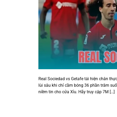
Real Sociedad vs Getafe tái hiện chân th
lùi sâu khi chỉ cầm bóng 36 phần trăm suốt 
niềm tin cho cửa Xỉu. Hãy truy cập 7M […]