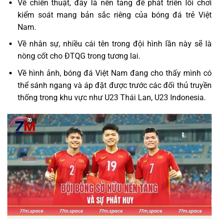
Về chiến thuật, đây là nền tảng để phát triển lối chơi
kiểm soát mang bản sắc riêng của bóng đá trẻ Việt
Nam.
Về nhân sự, nhiều cái tên trong đội hình lần này sẽ là
nòng cốt cho ĐTQG trong tương lai.
Về hình ảnh, bóng đá Việt Nam đang cho thấy mình có
thể sánh ngang và áp đặt được trước các đối thủ truyền
thống trong khu vực như U23 Thái Lan, U23 Indonesia.