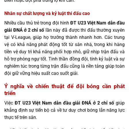
biên hoặc đột phá trung lộ khi cần.
Nhân sự chất lượng và kỷ luật thi đấu cao
Nhiều cầu thủ trẻ trong đội hình
ĐT U23 Việt Nam dẫn đầu
giải ĐNÁ ở 2 chỉ số
lần này đã được thi đấu thường xuyên
tại V-League, giúp họ trưởng thành nhanh hơn. Các trung
vệ có khả năng phát động tốt từ sân nhà, trong khi hàng
tiền vệ duy trì khả năng phối hợp nhỏ, giữ nhịp trận đấu và
hỗ trợ phòng ngự tốt. Tinh thần đồng đội, tính kỷ luật và sự
nghiêm túc trong từng trận đấu cũng là nền tảng giúp toàn
đội giữ vững hiệu suất cao suốt giải.
Ý nghĩa về chiến thuật để đội bóng cần phát
triển
Việc
ĐT U23 Việt Nam dẫn đầu giải ĐNÁ ở 2 chỉ số
giúp
khẳng định sự tiến bộ cả về tư duy chơi bóng lẫn năng lực
thực tế trên sân.