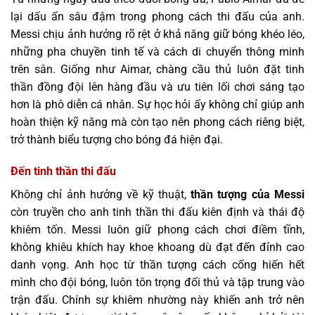
lại dấu ấn sâu đậm trong phong cách thi đấu của anh.
Messi chịu ảnh hưởng rõ rệt ở khả năng giữ bóng khéo léo,
những pha chuyền tinh tế và cách di chuyển thông minh
trên sân. Giống như Aimar, chàng cầu thủ luôn đặt tinh
thần đồng đội lên hàng đầu và ưu tiên lối chơi sáng tạo
hơn là phô diễn cá nhân. Sự học hỏi ấy không chỉ giúp anh
hoàn thiện kỹ năng mà còn tạo nên phong cách riêng biệt,
trở thành biểu tượng cho bóng đá hiện đại.
Đến tinh thần thi đấu
Không chỉ ảnh hưởng về kỹ thuật,
thần tượng của Messi
còn truyền cho anh tinh thần thi đấu kiên định và thái độ
khiêm tốn. Messi luôn giữ phong cách chơi điềm tĩnh,
không khiêu khích hay khoe khoang dù đạt đến đỉnh cao
danh vọng. Anh học từ thần tượng cách cống hiến hết
mình cho đội bóng, luôn tôn trọng đối thủ và tập trung vào
trận đấu. Chính sự khiêm nhường này khiến anh trở nên