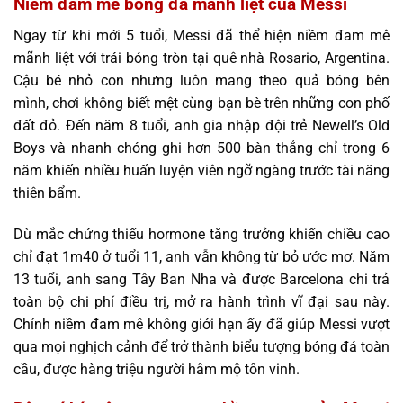
Niềm đam mê bóng đá mãnh liệt của Messi
Ngay từ khi mới 5 tuổi, Messi đã thể hiện niềm đam mê
mãnh liệt với trái bóng tròn tại quê nhà Rosario, Argentina.
Cậu bé nhỏ con nhưng luôn mang theo quả bóng bên
mình, chơi không biết mệt cùng bạn bè trên những con phố
đất đỏ. Đến năm 8 tuổi, anh gia nhập đội trẻ Newell’s Old
Boys và nhanh chóng ghi hơn 500 bàn thắng chỉ trong 6
năm khiến nhiều huấn luyện viên ngỡ ngàng trước tài năng
thiên bẩm.
Dù mắc chứng thiếu hormone tăng trưởng khiến chiều cao
chỉ đạt 1m40 ở tuổi 11, anh vẫn không từ bỏ ước mơ. Năm
13 tuổi, anh sang Tây Ban Nha và được Barcelona chi trả
toàn bộ chi phí điều trị, mở ra hành trình vĩ đại sau này.
Chính niềm đam mê không giới hạn ấy đã giúp Messi vượt
qua mọi nghịch cảnh để trở thành biểu tượng bóng đá toàn
cầu, được hàng triệu người hâm mộ tôn vinh.