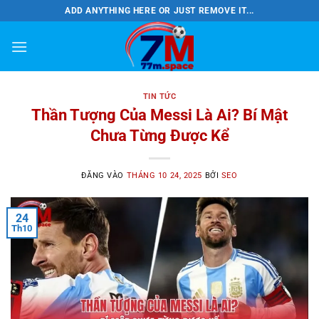
Bỏ
ADD ANYTHING HERE OR JUST REMOVE IT...
qua
nội
dung
TIN TỨC
Thần Tượng Của Messi Là Ai? Bí Mật
Chưa Từng Được Kể
ĐĂNG VÀO
THÁNG 10 24, 2025
BỞI
SEO
24
Th10