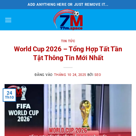
Bỏ
ADD ANYTHING HERE OR JUST REMOVE IT...
qua
nội
dung
TIN TỨC
World Cup 2026 – Tổng Hợp Tất Tần
Tật Thông Tin Mới Nhất
ĐĂNG VÀO
THÁNG 10 24, 2025
BỞI
SEO
24
Th10