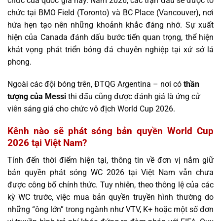
chức của quốc gia này. Năm 2026, các trận đấu sẽ được tổ
chức tại BMO Field (Toronto) và BC Place (Vancouver), nơi
hứa hẹn tạo nên những khoảnh khắc đáng nhớ. Sự xuất
hiện của Canada đánh dấu bước tiến quan trọng, thể hiện
khát vọng phát triển bóng đá chuyên nghiệp tại xứ sở lá
phong.
Ngoài các đội bóng trên, ĐTQG Argentina – nơi có
thần
tượng của Messi
thi đấu cũng được đánh giá là ứng cử
viên sáng giá cho chức vô địch World Cup 2026.
Kênh nào sẽ phát sóng bản quyền World Cup
2026 tại Việt Nam?
Tính đến thời điểm hiện tại, thông tin về đơn vị nắm giữ
bản quyền phát sóng WC 2026 tại Việt Nam vẫn chưa
được công bố chính thức. Tuy nhiên, theo thông lệ của các
kỳ WC trước, việc mua bản quyền truyền hình thường do
những “ông lớn” trong ngành như VTV, K+ hoặc một số đơn