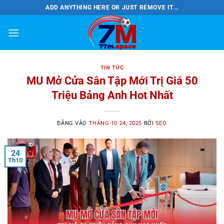
Bỏ
ADD ANYTHING HERE OR JUST REMOVE IT...
qua
nội
dung
TIN TỨC
MU Mở Cửa Sân Tập Mới Trị Giá 50
Triệu Bảng Anh Hot Nhất
ĐĂNG VÀO
THÁNG 10 24, 2025
BỞI
SEO
24
Th10