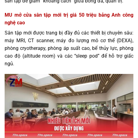
sân tập để giảm “khoảng cách” giữa bóng đá, quản trị.
MU mở cửa sân tập mới trị giá 50 triệu bảng Anh công
nghệ cao
Sân tập mới được trang bị đầy đủ các thiết bị chuyên sâu:
máy MRI, CT scanner, máy đo lượng mô cơ thể (DEXA),
phòng cryotherapy, phòng áp suất cao, bể thủy lực, phòng
cao độ (altitude room) và các “sleep pod” để hỗ trợ giấc
ngủ.