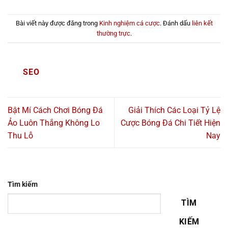
Bài viết này được đăng trong
Kinh nghiệm cá cược
. Đánh dấu
liên kết
thường trực
.
SEO
Bật Mí Cách Chơi Bóng Đá
Giải Thích Các Loại Tỷ Lệ
Ảo Luôn Thắng Không Lo
Cược Bóng Đá Chi Tiết Hiện
Thu Lỗ
Nay
Tìm kiếm
TÌM
KIẾM