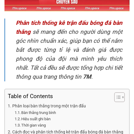
Phân tích thống kê trận đấu bóng đá bàn
thắng
sẽ mang đến cho người dùng một
góc nhìn chuẩn xác, giúp bạn có thể nắm
bắt được từng tỉ lệ và đánh giá được
phong độ của đội mà mình yêu thích
nhất. Tất cả đều sẽ được tổng hợp chi tiết
thông qua trang thông tin
7M
.
Table of Contents
Phân loại bàn thắng trong một trận đấu
Bàn thắng trung bình
Hiệu suất ghi bàn
Thời gian vàng
Cách đọc và phân tích thống kê trận đấu bóng đá bàn thắng