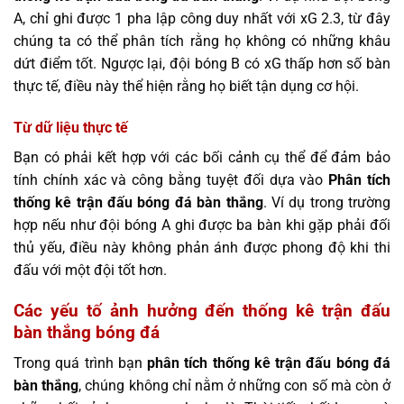
A, chỉ ghi được 1 pha lập công duy nhất với xG 2.3, từ đây
chúng ta có thể phân tích rằng họ không có những khâu
dứt điểm tốt. Ngược lại, đội bóng B có xG thấp hơn số bàn
thực tế, điều này thể hiện rằng họ biết tận dụng cơ hội.
Từ dữ liệu thực tế
Bạn có phải kết hợp với các bối cảnh cụ thể để đảm bảo
tính chính xác và công bằng tuyệt đối dựa vào
Phân tích
thống kê trận đấu bóng đá bàn thắng
. Ví dụ trong trường
hợp nếu như đội bóng A ghi được ba bàn khi gặp phải đối
thủ yếu, điều này không phản ánh được phong độ khi thi
đấu với một đội tốt hơn.
Các yếu tố ảnh hưởng đến thống kê trận đấu
bàn thắng bóng đá
Trong quá trình bạn
phân tích thống kê trận đấu bóng đá
bàn thắng
, chúng không chỉ nằm ở những con số mà còn ở