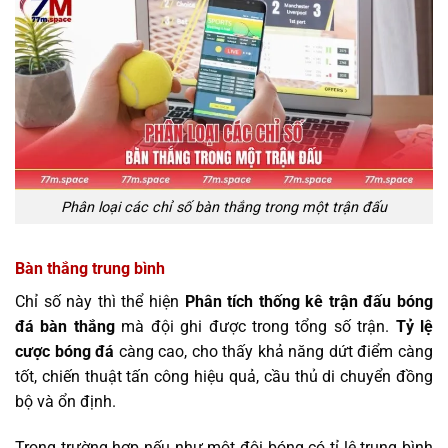
Phân loại các chỉ số bàn thắng trong một trận đấu
Bàn thắng trung bình
Chỉ số này thì thể hiện
Phân tích thống kê trận đấu bóng
đá bàn thắng
mà đội ghi được trong tổng số trận.
Tỷ lệ
cược bóng đá
càng cao, cho thấy khả năng dứt điểm càng
tốt, chiến thuật tấn công hiệu quả, cầu thủ di chuyển đồng
bộ và ổn định.
Trong trường hợp nếu như một đội bóng có tỉ lệ trung bình