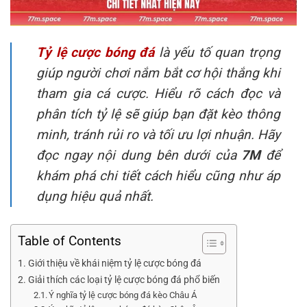
Tỷ lệ cược bóng đá
là yếu tố quan trọng
giúp người chơi nắm bắt cơ hội thắng khi
tham gia cá cược. Hiểu rõ cách đọc và
phân tích tỷ lệ sẽ giúp bạn đặt kèo thông
minh, tránh rủi ro và tối ưu lợi nhuận. Hãy
đọc ngay nội dung bên dưới của
7M
để
khám phá chi tiết cách hiểu cũng như áp
dụng hiệu quả nhất.
Table of Contents
Giới thiệu về khái niệm tỷ lệ cược bóng đá
Giải thích các loại tỷ lệ cược bóng đá phổ biến
Ý nghĩa tỷ lệ cược bóng đá kèo Châu Á