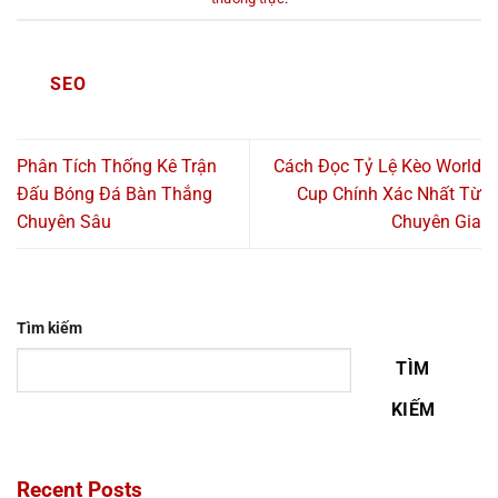
SEO
Phân Tích Thống Kê Trận
Cách Đọc Tỷ Lệ Kèo World
Đấu Bóng Đá Bàn Thắng
Cup Chính Xác Nhất Từ
Chuyên Sâu
Chuyên Gia
Tìm kiếm
TÌM
KIẾM
Recent Posts