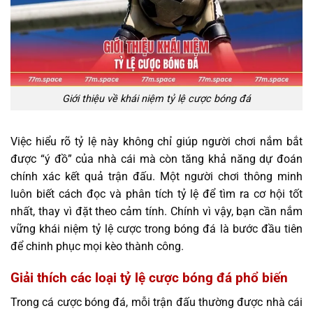
Giới thiệu về khái niệm tỷ lệ cược bóng đá
Việc hiểu rõ tỷ lệ này không chỉ giúp người chơi nắm bắt
được “ý đồ” của nhà cái mà còn tăng khả năng dự đoán
chính xác kết quả trận đấu. Một người chơi thông minh
luôn biết cách đọc và phân tích tỷ lệ để tìm ra cơ hội tốt
nhất, thay vì đặt theo cảm tính. Chính vì vậy, bạn cần nắm
vững khái niệm tỷ lệ cược trong bóng đá là bước đầu tiên
để chinh phục mọi kèo thành công.
Giải thích các loại tỷ lệ cược bóng đá phổ biến
Trong cá cược bóng đá, mỗi trận đấu thường được nhà cái