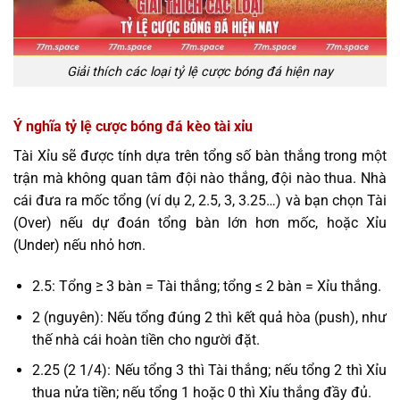
Giải thích các loại tỷ lệ cược bóng đá hiện nay
Ý nghĩa tỷ lệ cược bóng đá kèo tài xỉu
Tài Xỉu sẽ được tính dựa trên tổng số bàn thắng trong một
trận mà không quan tâm đội nào thắng, đội nào thua. Nhà
cái đưa ra mốc tổng (ví dụ 2, 2.5, 3, 3.25…) và bạn chọn Tài
(Over) nếu dự đoán tổng bàn lớn hơn mốc, hoặc Xỉu
(Under) nếu nhỏ hơn.
2.5: Tổng ≥ 3 bàn = Tài thắng; tổng ≤ 2 bàn = Xỉu thắng.
2 (nguyên): Nếu tổng đúng 2 thì kết quả hòa (push), như
thế nhà cái hoàn tiền cho người đặt.
2.25 (2 1/4): Nếu tổng 3 thì Tài thắng; nếu tổng 2 thì Xỉu
thua nửa tiền; nếu tổng 1 hoặc 0 thì Xỉu thắng đầy đủ.