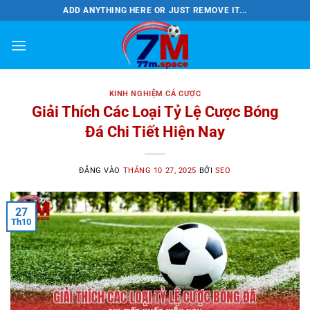
Bỏ
ADD ANYTHING HERE OR JUST REMOVE IT...
qua
nội
dung
KINH NGHIỆM CÁ CƯỢC
Giải Thích Các Loại Tỷ Lệ Cược Bóng
Đá Chi Tiết Hiện Nay
ĐĂNG VÀO
THÁNG 10 27, 2025
BỞI
SEO
27
Th10