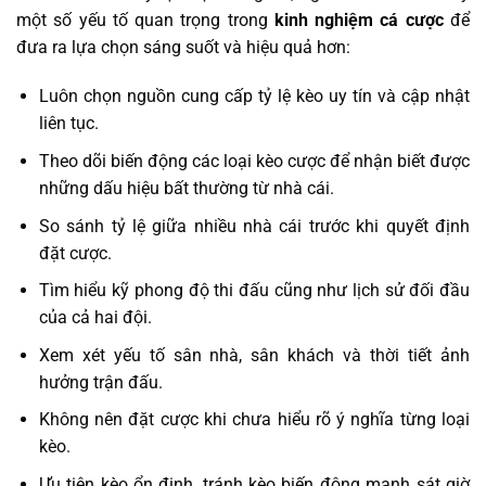
một số yếu tố quan trọng trong
kinh nghiệm cá cược
để
đưa ra lựa chọn sáng suốt và hiệu quả hơn:
Luôn chọn nguồn cung cấp tỷ lệ kèo uy tín và cập nhật
liên tục.
Theo dõi biến động các loại kèo cược để nhận biết được
những dấu hiệu bất thường từ nhà cái.
So sánh tỷ lệ giữa nhiều nhà cái trước khi quyết định
đặt cược.
Tìm hiểu kỹ phong độ thi đấu cũng như lịch sử đối đầu
của cả hai đội.
Xem xét yếu tố sân nhà, sân khách và thời tiết ảnh
hưởng trận đấu.
Không nên đặt cược khi chưa hiểu rõ ý nghĩa từng loại
kèo.
Ưu tiên kèo ổn định, tránh kèo biến động mạnh sát giờ