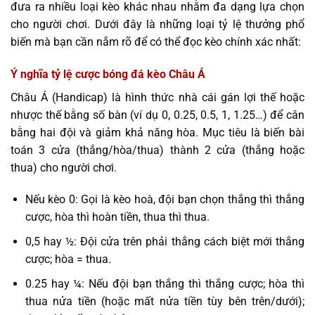
đưa ra nhiều loại kèo khác nhau nhằm đa dạng lựa chọn
cho người chơi. Dưới đây là những loại tỷ lệ thưởng phổ
biến mà bạn cần nắm rõ để có thể đọc kèo chính xác nhất:
Ý nghĩa tỷ lệ cược bóng đá kèo Châu Á
Châu Á (Handicap) là hình thức nhà cái gán lợi thế hoặc
nhược thế bằng số bàn (ví dụ 0, 0.25, 0.5, 1, 1.25…) để cân
bằng hai đội và giảm khả năng hòa. Mục tiêu là biến bài
toán 3 cửa (thắng/hòa/thua) thành 2 cửa (thắng hoặc
thua) cho người chơi.
Nếu kèo 0: Gọi là kèo hoà, đội bạn chọn thắng thì thắng
cược, hòa thì hoàn tiền, thua thì thua.
0,5 hay ½: Đội cửa trên phải thắng cách biệt mới thắng
cược; hòa = thua.
0.25 hay ¼: Nếu đội bạn thắng thì thắng cược; hòa thì
thua nửa tiền (hoặc mất nửa tiền tùy bên trên/dưới);