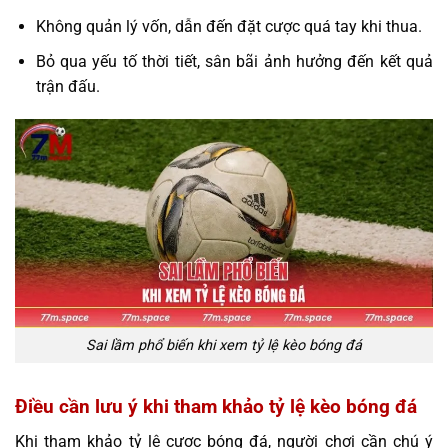
Không quản lý vốn, dẫn đến đặt cược quá tay khi thua.
Bỏ qua yếu tố thời tiết, sân bãi ảnh hưởng đến kết quả
trận đấu.
Sai lầm phổ biến khi xem tỷ lệ kèo bóng đá
Điều cần lưu ý khi tham khảo tỷ lệ kèo bóng đá
Khi tham khảo tỷ lệ cược bóng đá, người chơi cần chú ý